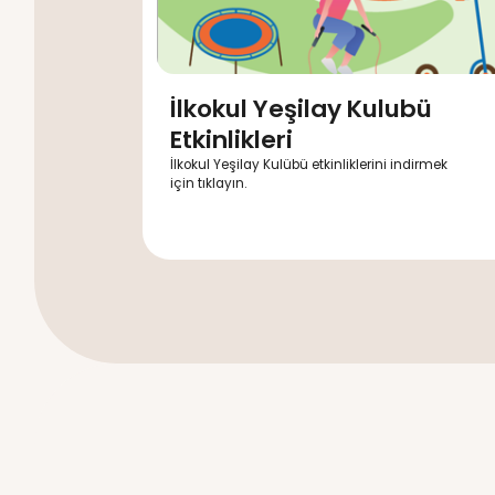
İlkokul Yeşilay Ku
Etkinlikleri
İlkokul Yeşilay Kulübü etkinlikleri