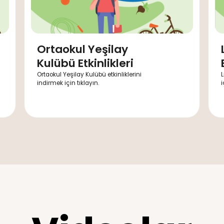
lubü
Ortaokul Yeşila
Kulübü Etkinlikle
ni indirmek
Ortaokul Yeşilay Kulübü etkinlik