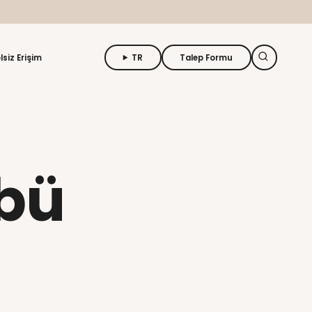
 buraya tıklayın
n
Uzaktan Eğitim
Engelsiz Erişim
nda
 Kulübü