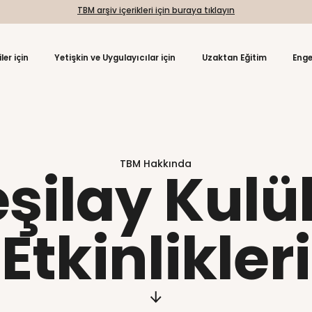
TBM arşiv içerikleri için
da
Öğrenciler için
Yetişkin ve Uygulayıcılar içi
TBM Hakkı
Yeşilay