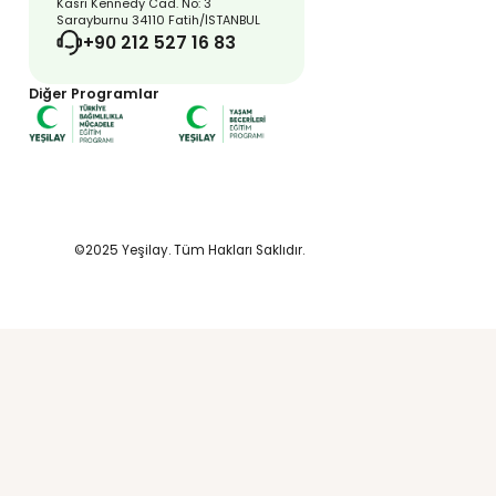
kinlik
amaçları,
ler
gereken temel
 içeriklerine
n veya EBA
ık ve Spor -
risinden