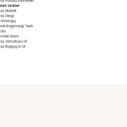
Yeşilay Kulüp Et
Videoları
Yeşilay Kulübü etkinliklerinin 
uygulama adımları ve etkinlik
yürütülürken dikkat edilmesi 
noktalara dair hazırlanan video
aşağıda yer alan bağlantıda
Kütüphanesinde bulunan “Sağl
Bağımlılıkla Mücadele” katego
ulaşabilirsiniz.