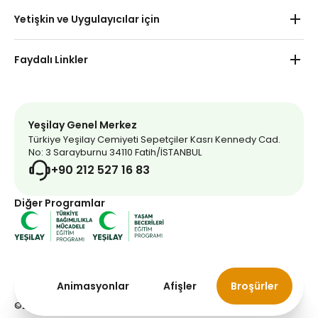
Okul Öncesi
Yetişkin ve Uygulayıcılar için
Haberler
İlkokul
Yetişkin
İletişim
Faydalı Linkler
Ortaokul
Uygulayıcı
Uzaktan Eğitim
Yeşilay Market
Lise
Yeşilay Kulübü Etkinlikleri
Yeşilay Dergi
Yeşilay Genel Merkez
Türkiye Yeşilay Cemiyeti Sepetçiler Kasrı Kennedy Cad.
Mavi Kırlangıç
No: 3 Sarayburnu 34110 Fatih/İSTANBUL
+90 212 527 16 83
İnternet Bağımlılığı Testi
Diğer Programlar
Addicta
Bağımlılık Dizini
Yeşilay Gönüllüsü Ol
Animasyonlar
Afişler
Broşürler
Yeşilay Bağışçısı Ol
©2025 Yeşilay. Tüm Hakları Saklıdır.