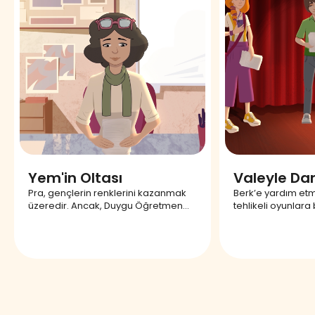
Yem'in Oltası
Valeyle Da
Pra, gençlerin renklerini kazanmak
Berk’e yardım etm
üzeredir. Ancak, Duygu Öğretmen
tehlikeli oyunlara 
gençlere ilham vererek onları bu
Kaybedeceği bu 
konuda mücadeleye teşvik eder.
kim yardımcı ola