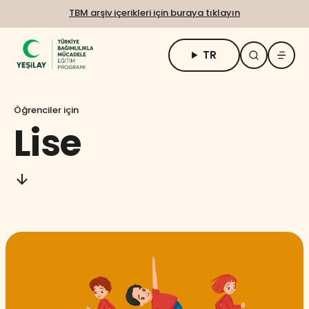
TBM arşiv içerikleri için buraya tıklayın
TR
TBM Hakkında
Öğrenciler için
Öğrenciler için
Lise
Yetişkin ve Uygulayıcılar için
Uzaktan Eğitim
Engelsiz Erişim
Talep Formu