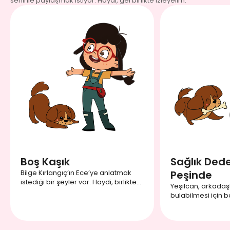
seninle paylaşmak istiyor. Haydi, gel birlikte izleyelim.
Boş Kaşık
Sağlık Dedek
Bilge Kırlangıç’ın Ece’ye anlatmak
Peşinde
istediği bir şeyler var. Haydi, birlikte
Yeşilcan, arkadaş
izleyelim, bilgi Kırlangıç’ın Ece’ye
bulabilmesi için ba
neler anlattığını öğrenelim.
bırakmış. Hadi sen
Yeşilcan’nın nere