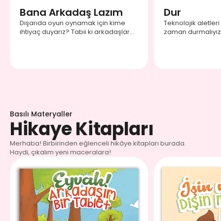
Bana Arkadaş Lazım
Dur
Dışarıda oyun oynamak için kime
Teknolojik aletleri
ihtiyaç duyarız? Tabii ki arkadaşlara.
zaman durmalıyız? 
Haydi, şarkıyı söyleyerek ona oyun
öğrenelim!
arkadaşı bulması için yardım edelim.
Basılı Materyaller
Hikaye Kitapları
Merhaba! Birbirinden eğlenceli hikâye kitapları burada.
Haydi, çıkalım yeni maceralara!