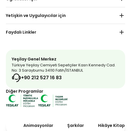
Kurumsal İşbirlikleri
Okul Öncesi
Yetişkin ve Uygulayıcılar için
Haberler
İlkokul
Yetişkin
İletişim
Faydalı Linkler
Ortaokul
Uygulayıcı
Uzaktan Eğitim
Yeşilay Market
Lise
Yeşilay Kulübü Etkinlikleri
Yeşilay Dergi
Yeşilay Genel Merkez
Türkiye Yeşilay Cemiyeti Sepetçiler Kasrı Kennedy Cad.
Mavi Kırlangıç
No: 3 Sarayburnu 34110 Fatih/İSTANBUL
+90 212 527 16 83
İnternet Bağımlılığı Testi
Diğer Programlar
Addicta
Bağımlılık Dizini
Yeşilay Gönüllüsü Ol
Animasyonlar
Şarkılar
Hikâye Kitaplar
Yeşilay Bağışçısı Ol