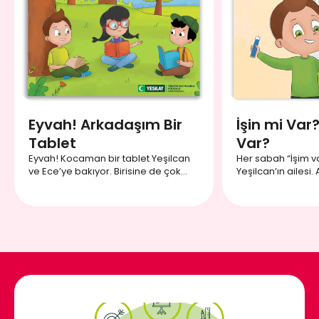
Eyvah! Arkadaşım Bir
İşin mi Var?
Tablet
Var?
Eyvah! Kocaman bir tablet Yeşilcan
Her sabah “İşim va
ve Ece’ye bakıyor. Birisine de çok
Yeşilcan’ın ailesi.
benziyor. Acaba kim olabilir?
önemli yoksa dişl