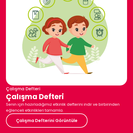
Çalışma Defteri
Çalışma Defteri
Senin için hazırladığımız etkinlik defterini indir ve birbirinden
eğlenceli etkinlikleri tamamla.
Çalışma Defterini Görüntüle