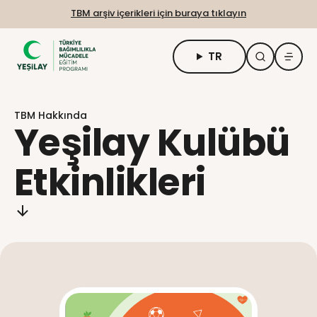
TBM arşiv içerikleri için buraya tıklayın
TR
TBM Hakkında
TBM Hakkında
Öğrenciler için
Yeşilay Kulübü
Yetişkin ve Uygulayıcılar için
Etkinlikleri
Uzaktan Eğitim
Engelsiz Erişim
Talep Formu