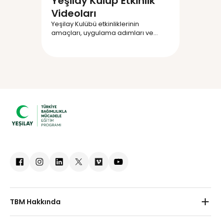
Yeşilay Kulüp Etkinlik
Videoları
Yeşilay Kulübü etkinliklerinin
amaçları, uygulama adımları ve
etkinlikler yürütülürken dikkat
edilmesi gereken temel noktalara
dair hazırlanan video içeriklerine
aşağıda yer alan bağlantıdan veya
EBA Kütüphanesinde bulunan “Sağlık
ve Spor - Bağımlılıkla Mücadele”
kategorisinden ulaşabilirsiniz.
TBM Hakkında