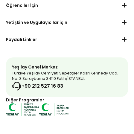
Hakkımızda
Öğrenciler İçin
Kurumsal İşbirlikleri
Okul Öncesi
Yetişkin ve Uygulayıcılar için
Haberler
İlkokul
Yetişkin
İletişim
Faydalı Linkler
Ortaokul
Uygulayıcı
Uzaktan Eğitim
Yeşilay Market
Lise
Yeşilay Kulübü Etkinlikleri
Yeşilay Dergi
Yeşilay Genel Merkez
Türkiye Yeşilay Cemiyeti Sepetçiler Kasrı Kennedy Cad.
Mavi Kırlangıç
No: 3 Sarayburnu 34110 Fatih/İSTANBUL
+90 212 527 16 83
İnternet Bağımlılığı Testi
Diğer Programlar
Addicta
Bağımlılık Dizini
Yeşilay Gönüllüsü Ol